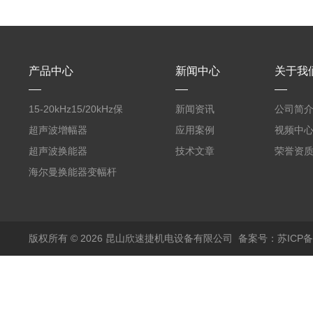
产品中心
新闻中心
关于我
15-20kHz15/20kHz保
新闻资讯
公司简
护膜自动卷膜机 气动款
超声波增幅器
应用案例
视频中
超声波换能器
技术文章
荣誉资
海尔曼换能器变幅杆
版权所有 © 2026 昆山欣速捷机电设备有限公司
备案号：苏ICP备20