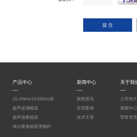
产品中心
新闻中心
关于我
15-20kHz15/20kHz保
新闻资讯
公司简
护膜自动卷膜机 气动款
超声波增幅器
应用案例
视频中
超声波换能器
技术文章
荣誉资
海尔曼换能器变幅杆