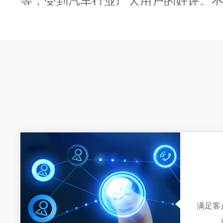
等，受到汽车行业广大用户的好评。
的塑料焊接设备已广泛应用于汽车、
源、新材料、家电、医疗器械、无纺
行业，客户遍布全国。
欣速捷自成立以来一直将“注重
品质
技创新、设备先进”的企业核心文化思
各项技术、生产、经营活动中。
欣速捷自成立之初即全面推行ISO900
理体系，遵循以“客户”为关注焦点，以
取超越顾客期望为已任。并且以力求
持续改善产品品质与服务素质。与时
我们共同的追求，您的厚爱和支持是
满足客
捷愿与您携手合作，建立长期的双蠃