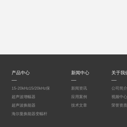
产品中心
新闻中心
关于我
15-20kHz15/20kHz保
新闻资讯
公司简
护膜自动卷膜机 气动款
超声波增幅器
应用案例
视频中
超声波换能器
技术文章
荣誉资
海尔曼换能器变幅杆