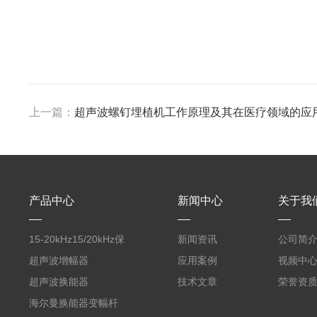
上一篇：
超声波螺钉埋植机工作原理及其在医疗领域的应
产品中心
新闻中心
关于我
15-20kHz15/20kHz保
新闻资讯
公司简
护膜自动卷膜机 气动款
超声波增幅器
应用案例
视频中
超声波换能器
技术文章
荣誉资
海尔曼换能器变幅杆