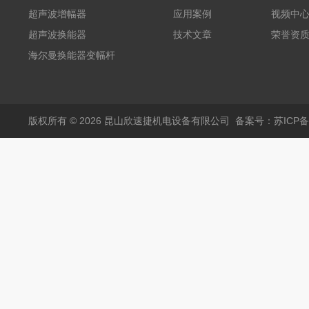
护膜自动卷膜机 气动款
超声波增幅器
应用案例
视频中
超声波换能器
技术文章
荣誉资
海尔曼换能器变幅杆
版权所有 © 2026 昆山欣速捷机电设备有限公司
备案号：苏ICP备20