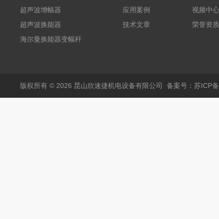
护膜自动卷膜机 气动款
超声波增幅器
应用案例
视频中
超声波换能器
技术文章
荣誉资
海尔曼换能器变幅杆
版权所有 © 2026 昆山欣速捷机电设备有限公司
备案号：苏ICP备20