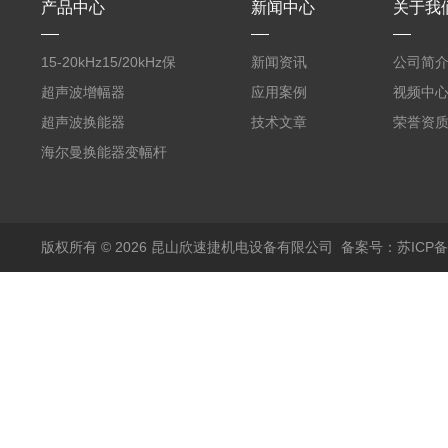
产品中心
新闻中心
关于我
15-20kHz15/20kHz保
新闻资讯
公司简
护膜自动卷膜机 气动款
超声波增幅器
应用案例
视频中
超声波换能器
技术文章
荣誉资
海尔曼换能器变幅杆
版权所有 © 2026 昆山欣速捷机电设备有限公司
备案号：苏ICP备20