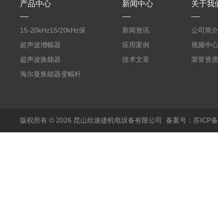
产品中心
新闻中心
关于我
15-20kHz15/20kHz保
新闻资讯
公司简
护膜自动卷膜机 气动款
超声波增幅器
应用案例
视频中
超声波换能器
技术文章
荣誉资
海尔曼换能器变幅杆
版权所有 © 2026 昆山欣速捷机电设备有限公司
备案号：苏ICP备20